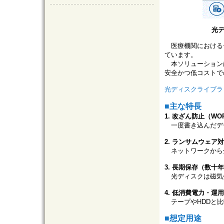
光デ
医療機関における
ています。
本ソリューションは、光
安全かつ低コスト
光ディスクライブラ
■主な特長
1. 改ざん防止（W
一度書き込んだデ
2. ランサムウェア
ネットワークから
3. 長期保存（数十
光ディスクは磁気
4. 低消費電力・運
テープやHDDと比
■想定用途